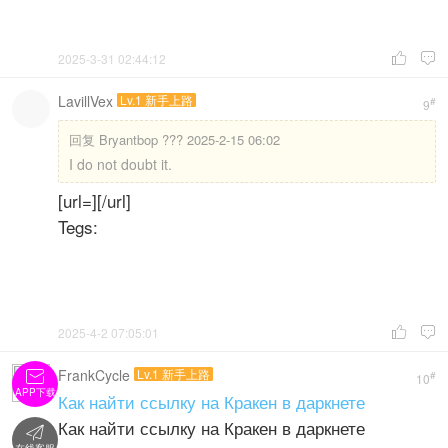
2025-3-31 02:44:12


LavillVex
Lv.1 新手上路
#
9
回复
Bryantbop ??? 2025-2-15 06:02
I do not doubt it.
[url=][/url]
Tegs:
2025-4-2 07:05:01


FrankCycle
Lv.1 新手上路

#
10
APP下载
Как найти ссылку на Кракен в даркнете
Как найти ссылку на Кракен в даркнете
