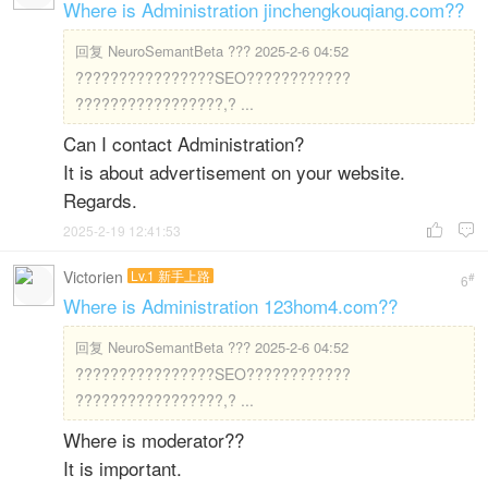
Where is Administration jinchengkouqiang.com??
回复
NeuroSemantBeta ??? 2025-2-6 04:52
????????????????SEO????????????
?????????????????,? ...
Can I contact Administration?
It is about advertisement on your website.
Regards.
2025-2-19 12:41:53


Victorien
Lv.1 新手上路
#
6
Where is Administration 123hom4.com??
回复
NeuroSemantBeta ??? 2025-2-6 04:52
????????????????SEO????????????
?????????????????,? ...
Where is moderator??
It is important.