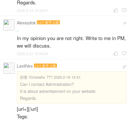
Regards.
2025-2-19 13:32:01


Alexeydok
Lv.1 新手上路
#
7
-
In my opinion you are not right. Write to me in PM,
we will discuss.
2025-2-21 10:44:20


LavillVex
Lv.1 新手上路
#
8
回复
Victorwhx ??? 2025-2-19 12:41
Can I contact Administration?
It is about advertisement on your website.
Regards.
[url=][/url]
Tegs: